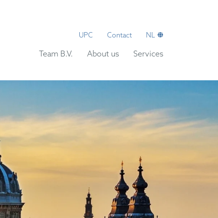
UPC
Contact
NL
Team B.V.
About us
Services