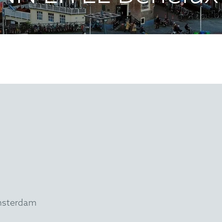
msterdam