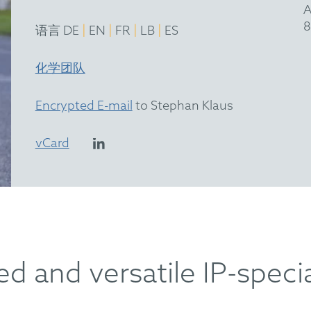
A
8
|
|
|
|
语言 DE
EN
FR
LB
ES
化学团队
Encrypted E-mail
to Stephan Klaus
vCard
d and versatile IP-specia