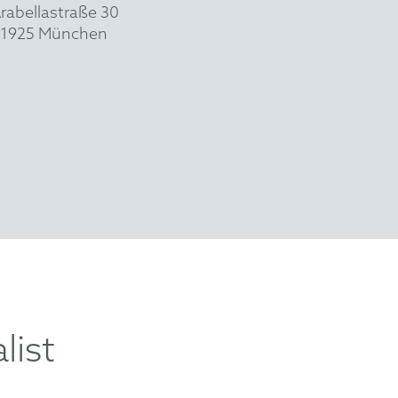
rabellastraße 30
1925 München
list