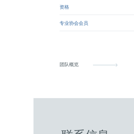
资格
高分子化学博士 – 慕尼黑工
材料科学硕士–慕尼黑工业大
专业协会会员
欧洲专利律师
化学和生物化学学士–路德维
德国专利律师
许可执行协会
FICPI
团队概览
Handelsblatt Legal Circle