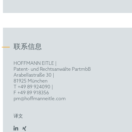
联系信息
HOFFMANN EITLE |
Patent- und Rechtsanwälte PartmbB
Arabellastraße 30 |
81925 München
T +49 89 924090
|
F +49 89 918356
pm@hoffmanneitle.com
译文