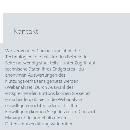
Kontakt
HOFFMANN EITLE |
Wir verwenden Cookies und ähnliche
Patent- und Rechtsanwälte PartmbB
Technologien, die teils für den Betrieb der
Arabellastraße 30 |
Seite notwendig sind, teils – unter Zugriff auf
81925 München
technische Daten Ihres Endgerätes – zu
T +49 89 924090
|
anonymen Auswertungen des
F +49 89 918356
Nutzungsverhaltens genutzt werden
pm@hoffmanneitle.com
(Webanalyse). Durch Auswahl des
entsprechenden Buttons können Sie selbst
entscheiden, ob Sie in die Webanalyse
Impressum
einwilligen möchten oder nicht. Ihre
Datenschutz
Einwilligung können Sie jederzeit im Consent
Manager oder innerhalb unserer
HE Quarterly
Datenschutzerklärung
widerrufen.