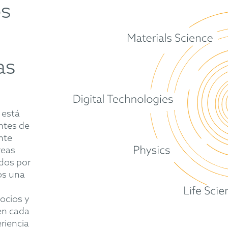
os
as
 está
ntes de
nte
reas
dos por
os una
gocios y
en cada
riencia