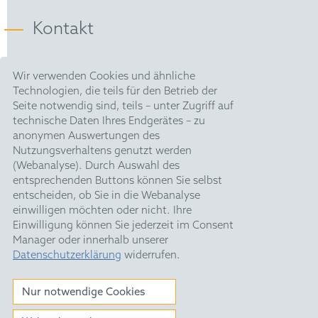
M. Eng. (Physics and Modeling) - Telecom
Physique Strasbourg, France (2014)
Kontakt
M. Sc. (2nd year – Physics of Radiation,
Sensors, Instruments and Imaging) - University
HOFFMANN EITLE |
Wir verwenden Cookies und ähnliche
Patent- und Rechtsanwälte PartmbB
of Strasbourg, France (2014)
Technologien, die teils für den Betrieb der
Arabellastraße 30 |
Seite notwendig sind, teils – unter Zugriff auf
81925 München
M. Sc. (1st year – Physics and Nanophotonics) -
technische Daten Ihres Endgerätes – zu
T +49 89 924090
|
Telecom Physique Strasbourg, France (2013)
anonymen Auswertungen des
F +49 89 918356
Nutzungsverhaltens genutzt werden
pm@hoffmanneitle.com
(Webanalyse). Durch Auswahl des
entsprechenden Buttons können Sie selbst
entscheiden, ob Sie in die Webanalyse
Impressum
einwilligen möchten oder nicht. Ihre
Datenschutz
Einwilligung können Sie jederzeit im Consent
Manager oder innerhalb unserer
HE Quarterly
Datenschutzerklärung
widerrufen.
Feiertage
Nur notwendige Cookies