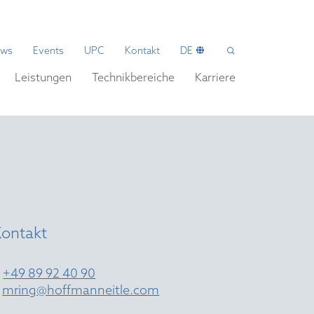
ws
Events
UPC
Kontakt
DE
Leistungen
Technikbereiche
Karriere
Kontakt
T
+49 89 92 40 90
E
mring@hoffmanneitle.com