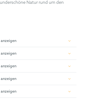
ie wunderschöne Natur rund um den
 anzeigen
 anzeigen
 anzeigen
 anzeigen
 anzeigen
tuttgart „Quadratische
 M. S. 209 ff.