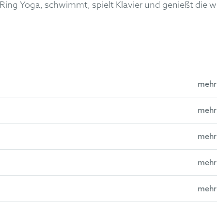
Frau Ring Yoga, schwimmt, spielt Klavier und genießt d
mehr
mehr
aften an der Universität Marburg
xamen 1996
mehr
in
en Rechtsschutz
mehr
examen 2001
mehr
Entscheidungen zur Warenähnlichkeit - Besprechung von LG S
n zugelassen
““
, GRUR-RR Heft 6/2026, C.H.BECK, München und Frankfurt a.