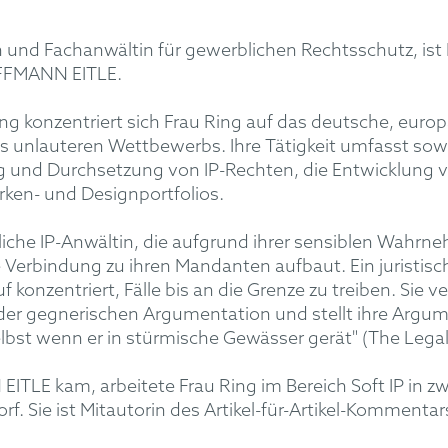
 und Fachanwältin für gewerblichen Rechtsschutz, ist
FFMANN EITLE.
ung konzentriert sich Frau Ring auf das deutsche, euro
 unlauteren Wettbewerbs. Ihre Tätigkeit umfasst sowoh
ng und Durchsetzung von IP-Rechten, die Entwicklung 
en- und Designportfolios.
tliche IP-Anwältin, die aufgrund ihrer sensiblen Wahrn
ge Verbindung zu ihren Mandanten aufbaut. Ein juristi
uf konzentriert, Fälle bis an die Grenze zu treiben. Sie
 der gegnerischen Argumentation und stellt ihre Argume
 selbst wenn er in stürmische Gewässer gerät" (The Legal
LE kam, arbeitete Frau Ring im Bereich Soft IP in zwe
rf. Sie ist Mitautorin des Artikel-für-Artikel-Komment