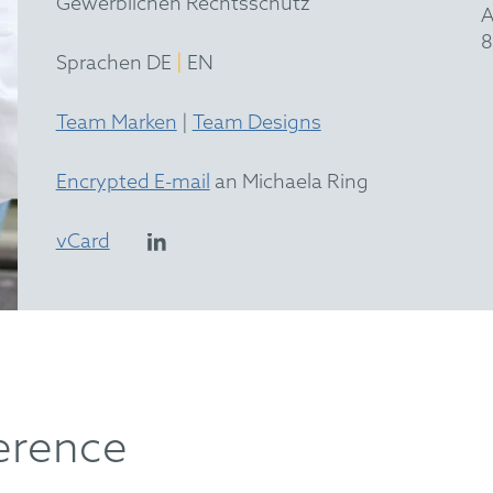
Gewerblichen Rechtsschutz
A
8
|
Sprachen DE
EN
Team Marken
|
Team Designs
Encrypted E-mail
an Michaela Ring
vCard
ference