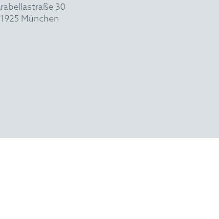
rabellastraße 30
1925 München