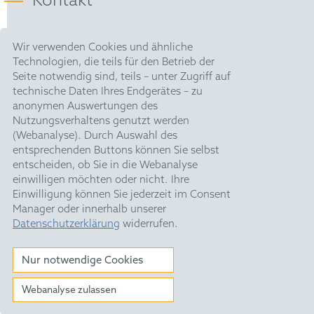
Kontakt
HOFFMANN EITLE |
Wir verwenden Cookies und ähnliche
Patent- und Rechtsanwälte PartmbB
Technologien, die teils für den Betrieb der
Arabellastraße 30 |
Seite notwendig sind, teils – unter Zugriff auf
81925 München
technische Daten Ihres Endgerätes – zu
T +49 89 924090
|
anonymen Auswertungen des
F +49 89 918356
Nutzungsverhaltens genutzt werden
pm@hoffmanneitle.com
(Webanalyse). Durch Auswahl des
entsprechenden Buttons können Sie selbst
entscheiden, ob Sie in die Webanalyse
Impressum
einwilligen möchten oder nicht. Ihre
Datenschutz
Einwilligung können Sie jederzeit im Consent
Manager oder innerhalb unserer
HE Quarterly
Datenschutzerklärung
widerrufen.
Feiertage
Nur notwendige Cookies
Webanalyse zulassen