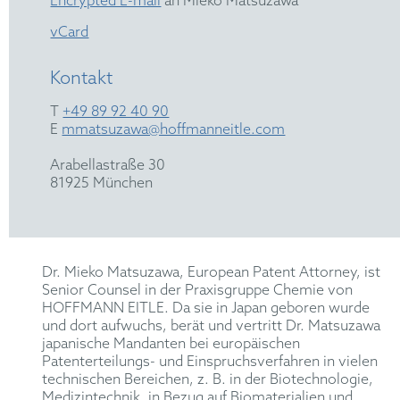
Encrypted E-mail
an Mieko Matsuzawa
vCard
Kontakt
T
+49 89 92 40 90
E
mmatsuzawa@hoffmanneitle.com
Arabellastraße 30
81925 München
Dr. Mieko Matsuzawa, European Patent Attorney, ist
Senior Counsel in der Praxisgruppe Chemie von
HOFFMANN EITLE. Da sie in Japan geboren wurde
und dort aufwuchs, berät und vertritt Dr. Matsuzawa
japanische Mandanten bei europäischen
Patenterteilungs- und Einspruchsverfahren in vielen
technischen Bereichen, z. B. in der Biotechnologie,
Medizintechnik, in Bezug auf Biomaterialien und