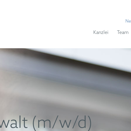
Ne
Kanzlei
Team
walt (m/w/d)