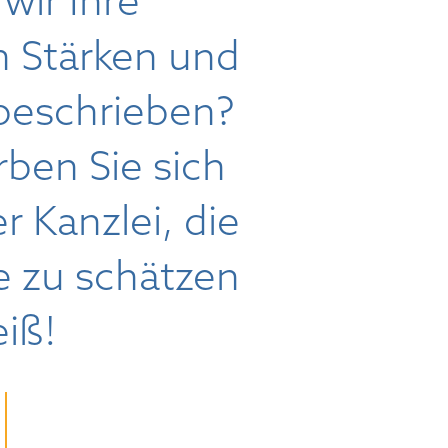
wir Ihre
n Stärken und
beschrieben?
ben Sie sich
er Kanzlei, die
e zu schätzen
iß!