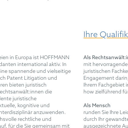
Ihre Qualifi
leien in Europa ist HOFFMANN
Als Rechtsanwält:i
anten international aktiv. In
mit hervorragender
ine spannende und vielseitige
juristischen Fachk
ich Patent Litigation und
Engagement darin,
ren bieten juristisch
Ihrem Fachgebiet i
Rechtsanwält:innen die
how zielführend f
ente juristische
ktuelle, kognitive und
Als Mensch
nterdisziplinär anzuwenden.
runden Sie Ihre Le
svolle rechtliche und
durch Ihr gewandte
uf, für die Sie gemeinsam mit
ausgezeichnete Au