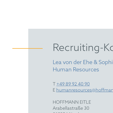
Recruiting-K
Lea von der Ehe & Soph
Human Resources
T
+49 89 92 40 90
E
humanresources@hoffman
HOFFMANN EITLE
Arabellastraße 30