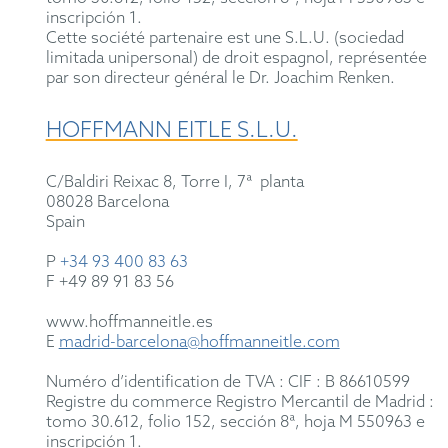
inscripción 1.
Cette société partenaire est une S.L.U. (sociedad
limitada unipersonal) de droit espagnol, représentée
par son directeur général le Dr. Joachim Renken.
HOFFMANN EITLE S.L.U.
C/Baldiri Reixac 8, Torre I, 7ª planta
08028 Barcelona
Spain
P
+34 93 400 83 63
F +49 89 91 83 56
www.hoffmanneitle.es
E
madrid-barcelona@hoffmanneitle.com
Numéro d’identification de TVA : CIF : B 86610599
Registre du commerce Registro Mercantil de Madrid :
tomo 30.612, folio 152, sección 8ª, hoja M 550963 e
inscripción 1.