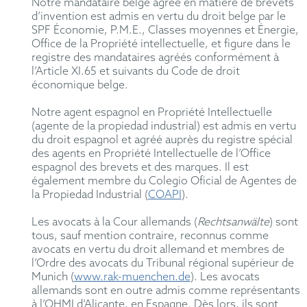
Notre mandataire belge agréé en matière de brevets
d’invention est admis en vertu du droit belge par le
SPF Économie, P.M.E., Classes moyennes et Énergie,
Office de la Propriété intellectuelle, et figure dans le
registre des mandataires agréés conformément à
l’Article XI.65 et suivants du Code de droit
économique belge.
Notre agent espagnol en Propriété Intellectuelle
(agente de la propiedad industrial) est admis en vertu
du droit espagnol et agréé auprès du registre spécial
des agents en Propriété Intellectuelle de l’Office
espagnol des brevets et des marques. Il est
également membre du Colegio Oficial de Agentes de
la Propiedad Industrial (
COAPI
).
Les avocats à la Cour allemands (
Rechtsanwälte
) sont
tous, sauf mention contraire, reconnus comme
avocats en vertu du droit allemand et membres de
l’Ordre des avocats du Tribunal régional supérieur de
Munich (
www.rak-muenchen.de
). Les avocats
allemands sont en outre admis comme représentants
à l’OHMI d’Alicante, en Espagne. Dès lors, ils sont