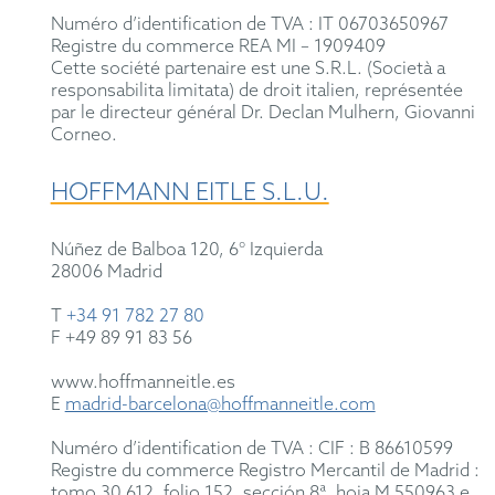
Numéro d’identification de TVA : IT 06703650967
Registre du commerce REA MI – 1909409
Cette société partenaire est une S.R.L. (Società a
responsabilita limitata) de droit italien, représentée
par le directeur général Dr. Declan Mulhern, Giovanni
Corneo.
HOFFMANN EITLE S.L.U.
Núñez de Balboa 120, 6° Izquierda
28006 Madrid
T
+34 91 782 27 80
F +49 89 91 83 56
www.hoffmanneitle.es
E
madrid-barcelona@hoffmanneitle.com
Numéro d’identification de TVA : CIF : B 86610599
Registre du commerce Registro Mercantil de Madrid :
tomo 30.612, folio 152, sección 8ª, hoja M 550963 e