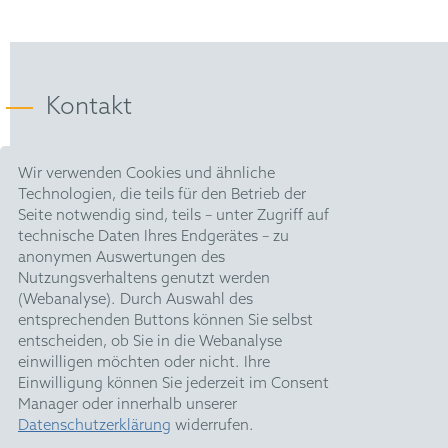
LES
detailed knowledge of technology licensing and M&A
2013;
work to every interaction, Steins offers enforcement
advice with a commercial sensibility in mind."
DGRI
"2010 年特許侵害訴訟等におけるドイツ裁判所の
JUVE-Patent:
判決" [German Court Decisions in Patent
Empfohlener Anwalt in Patent
Kontakt
Litigation
Infringement and Similar Cases in 2010] (co-
author), in: 知財管理 [Intellectual Property
Management] No. 12/2011;
HOFFMANN EITLE |
Wir verwenden Cookies und ähnliche
Patent- und Rechtsanwälte PartmbB
Technologien, die teils für den Betrieb der
"ドイツ企業とのライセンス契約" [License
Arabellastraße 30 |
Seite notwendig sind, teils – unter Zugriff auf
81925 München
Agreements with German Companies] (co-
technische Daten Ihres Endgerätes – zu
T +49 89 924090
|
author), in: 知財ライセンス契約の法律相談
anonymen Auswertungen des
F +49 89 918356
[Legal Counseling on Intellectual Property
Nutzungsverhaltens genutzt werden
pm@hoffmanneitle.com
License Agreements] (ed. Yamagami/Fujikawa,
(Webanalyse). Durch Auswahl des
entsprechenden Buttons können Sie selbst
Tokyo 2011);
entscheiden, ob Sie in die Webanalyse
Impressum
einwilligen möchten oder nicht. Ihre
"Patent- und Gebrauchsmusterrecht in Japan"
Datenschutz
Einwilligung können Sie jederzeit im Consent
[Patent and Utility Model Law in Japan] (co-
Manager oder innerhalb unserer
HE Quarterly
author), in: "Handbuch Japanisches Handels-
Datenschutzerklärung
widerrufen.
und Wirtschaftsrecht" [Handbook on Japanese