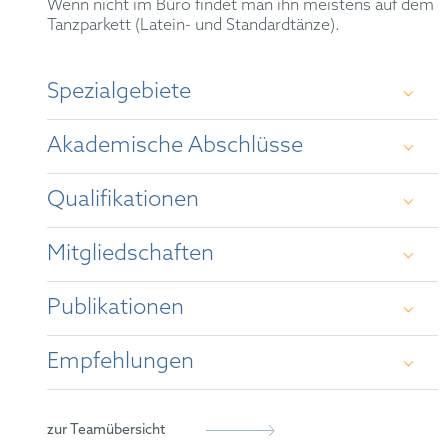
Wenn nicht im Büro findet man ihn meistens auf dem
Tanzparkett (Latein- und Standardtänze).
Spezialgebiete
Tätigkeitsschwerpunkt sind Verträge und
Akademische Abschlüsse
Transaktionen mit Bezug zum gewerblichen
Rechtsschutz (insbesondere Lizenz- und F&E-
Verträge sowie der Kauf und Verkauf von IP
Qualifikationen
Portfolios). Prozessvertretung und außergerichtliche
Universität des Saarlandes (1. Staatsexamen,
Beratung insbesondere im Patent-, Wettbewerbs-,
1995)
unlauteren Wettbewerbs- und allgemeinen
Mitgliedschaften
Rechtsanwalt (1999)
Wirtschaftsrecht, sowie IT-Recht. Beratung von
Universität des Saarlandes (Dr. jur., 1998)
japanischen Unternehmen zum deutschen und
europäischen Recht.
Publikationen
Vertreter vor dem Einheitlichen Patentgericht
Rechtsanwaltskammer München
OLG Düsseldorf (2. Staatsexamen, 1998)
(2023)
Empfehlungen
GRUR
National University of Ireland/University
"ドイツ特許法の間接侵害に基づく損害の意義"
College Dublin, Masterabschluss International
[The German Patent Law's Understanding of
iam Patent 1000
(2024): " [...]
Clemens Tobias
AIPPI
Steins
Commercial Law (1999)
, who moves with equal dexterity across
Damages based on Indirect Infringement] (co-
zur Teamübersicht
contentious and non-contentious matters. Bringing a
author), in: Law & Technology No. 58, January