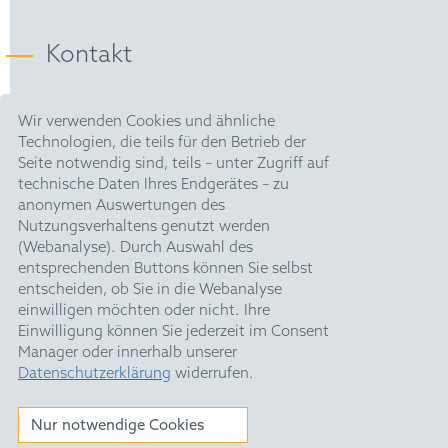
Computersoftwareerfindungen änderte.
AIPLA
Kontakt
Im Mai 2024 war David leitender Anwalt bei der
Verhandlung des ersten Falles, der vor der Pariser
Lokalabteilung des Einheitlichen Patentgerichts in der
HOFFMANN EITLE |
Sache verhandelt wurde.
Wir verwenden Cookies und ähnliche
Patent- und Rechtsanwälte PartmbB
Technologien, die teils für den Betrieb der
Arabellastraße 30 |
Im Dezember 2024 war David federführend an der
Seite notwendig sind, teils – unter Zugriff auf
81925 München
Verhandlung des ersten Falles beteiligt, der vor der
technische Daten Ihres Endgerätes – zu
T +49 89 924090
|
nordisch-baltischen Regionalkammer des
anonymen Auswertungen des
F +49 89 918356
Einheitlichen Patentgerichts in Stockholm in der
Nutzungsverhaltens genutzt werden
pm@hoffmanneitle.com
Sache verhandelt wurde. In dieser Verhandlung
(Webanalyse). Durch Auswahl des
wurden zum ersten Mal Sachverständige vor einem
entsprechenden Buttons können Sie selbst
UPC-Gericht angehört.
entscheiden, ob Sie in die Webanalyse
Impressum
einwilligen möchten oder nicht. Ihre
Datenschutz
Einwilligung können Sie jederzeit im Consent
Manager oder innerhalb unserer
HE Quarterly
Datenschutzerklärung
widerrufen.
Feiertage
Nur notwendige Cookies