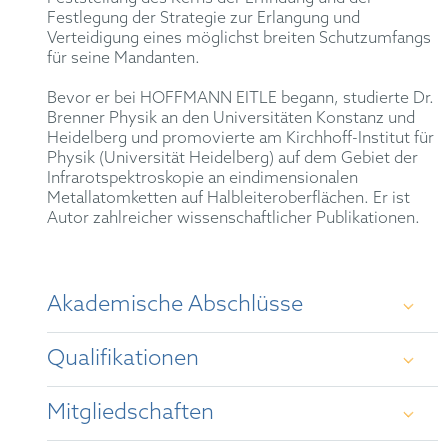
Festlegung der Strategie zur Erlangung und
Verteidigung eines möglichst breiten Schutzumfangs
für seine Mandanten.
Bevor er bei HOFFMANN EITLE begann, studierte Dr.
Brenner Physik an den Universitäten Konstanz und
Heidelberg und promovierte am Kirchhoff-Institut für
Physik (Universität Heidelberg) auf dem Gebiet der
Infrarotspektroskopie an eindimensionalen
Metallatomketten auf Halbleiteroberflächen. Er ist
Autor zahlreicher wissenschaftlicher Publikationen.
Akademische Abschlüsse
Qualifikationen
Dr. rer. nat. in Physik am Kirchhoff-Institut für
Physik (Universität Heidelberg)
Mitgliedschaften
Patentanwalt
M.Sc. in Physik an der Universität Heidelberg