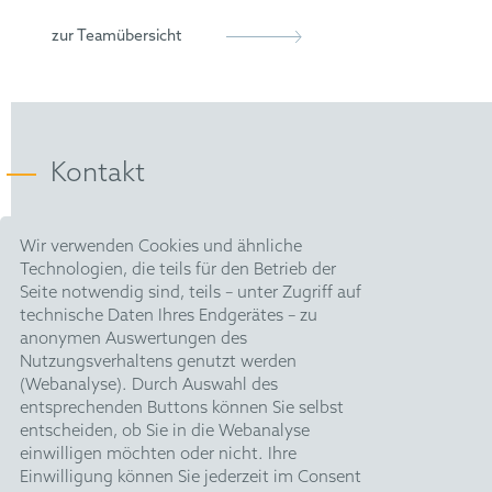
European Patent Attorney
Patentanwaltskammer
B.Sc. in Physik an der Universität Konstanz
zur Teamübersicht
Vertreter vor dem Einheitlichen Patentgericht
FICPI
Kontakt
HOFFMANN EITLE |
Wir verwenden Cookies und ähnliche
Patent- und Rechtsanwälte PartmbB
Technologien, die teils für den Betrieb der
Arabellastraße 30 |
Seite notwendig sind, teils – unter Zugriff auf
81925 München
technische Daten Ihres Endgerätes – zu
T +49 89 924090
|
anonymen Auswertungen des
F +49 89 918356
Nutzungsverhaltens genutzt werden
pm@hoffmanneitle.com
(Webanalyse). Durch Auswahl des
entsprechenden Buttons können Sie selbst
entscheiden, ob Sie in die Webanalyse
Impressum
einwilligen möchten oder nicht. Ihre
Datenschutz
Einwilligung können Sie jederzeit im Consent