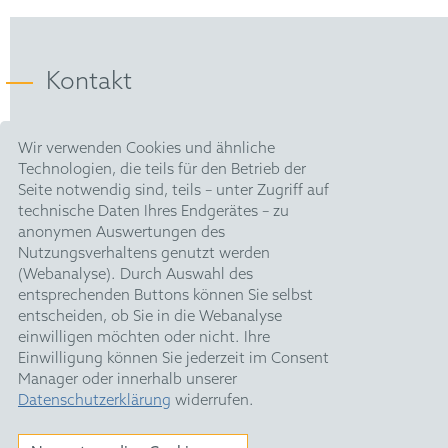
FICPI
Kontakt
VPP
HOFFMANN EITLE |
Wir verwenden Cookies und ähnliche
Patent- und Rechtsanwälte PartmbB
Technologien, die teils für den Betrieb der
Arabellastraße 30 |
Seite notwendig sind, teils – unter Zugriff auf
81925 München
technische Daten Ihres Endgerätes – zu
T +49 89 924090
|
anonymen Auswertungen des
F +49 89 918356
Nutzungsverhaltens genutzt werden
pm@hoffmanneitle.com
(Webanalyse). Durch Auswahl des
entsprechenden Buttons können Sie selbst
entscheiden, ob Sie in die Webanalyse
Impressum
einwilligen möchten oder nicht. Ihre
Datenschutz
Einwilligung können Sie jederzeit im Consent
Manager oder innerhalb unserer
HE Quarterly
Datenschutzerklärung
widerrufen.
Feiertage