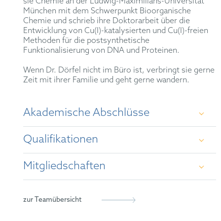
sie Chemie an der Ludwig-Maximilians-Universität
München mit dem Schwerpunkt Bioorganische
Chemie und schrieb ihre Doktorarbeit über die
Entwicklung von Cu(I)-katalysierten und Cu(I)-freien
Methoden für die postsynthetische
Funktionalisierung von DNA und Proteinen.
Wenn Dr. Dörfel nicht im Büro ist, verbringt sie gerne
Zeit mit ihrer Familie und geht gerne wandern.
Akademische Abschlüsse
Qualifikationen
Diplom in Chemie an der Ludwig-Maximilians-
Universität (LMU) München (2001 - 2006)
Mitgliedschaften
Patentanwältin
Dr. rer. nat. an der Ludwig-Maximilians-
Universität (LMU) München (2006 - 2010)
European Patent Attorney
Patentanwaltskammer
zur Teamübersicht
Vertreterin vor dem Einheitlichen Patentgericht
epi