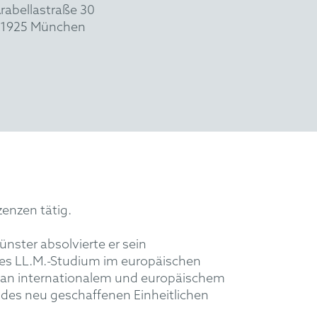
rabellastraße 30
1925 München
zenzen tätig.
ster absolvierte er sein
des LL.M.-Studium im europäischen
se an internationalem und europäischem
 des neu geschaffenen Einheitlichen