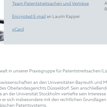
A
Team Patentstreitsachen und Verträge
8
Encrypted E-mail
an Laurin Kappei
vCard
walt in unsere
r
Praxisgruppe für Patentstreit
sachen
/
Li
issenschaften an den Universitäten Bayreuth und Mün
k des Oberlandesgerichts Düsseldorf. Sein anschließen
 an der Universität Stockholm vertiefte sein Interes
e er sich insbesondere mit den rechtlichen Grundlagen
päischen Patentsystems.