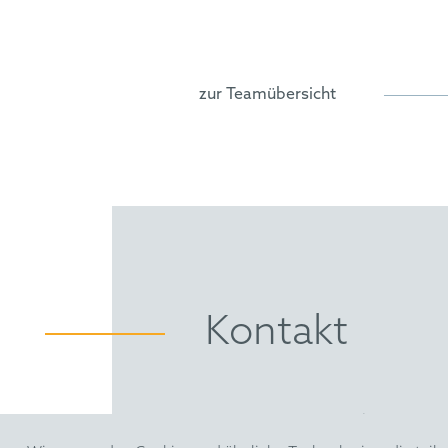
Rechtsreferendariat in Mönc
Rechtsanwalt (2026)
Master of Laws (LL.M.) an de
Vertreter vor dem Einheitlic
zur Teamübersicht
Kontakt
HOFFMANN EITLE | Patent- 
Arabellastraße 30 | 81925 M