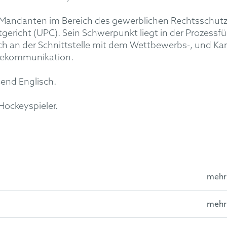
t Mandanten im Bereich des gewerblichen Rechtsschutz
gericht (UPC). Sein Schwerpunkt liegt in der Prozessf
ch an der Schnittstelle mit dem Wettbewerbs-, und Ka
elekommunikation
.
ßend Englisch.
 Hockeyspieler.
mehr
mehr
aften an den Universitäten Bayreuth und Münster, Erstes Jur