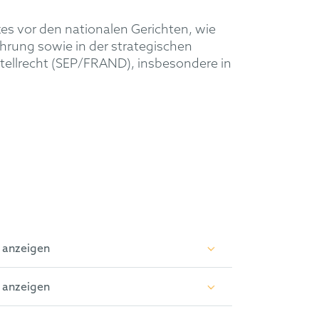
es vor den nationalen Gerichten, wie
ührung sowie in der strategischen
rtellrecht (SEP/FRAND), insbesondere
i
n
 anzeigen
 anzeigen
istisches Staatsexamen (2020)