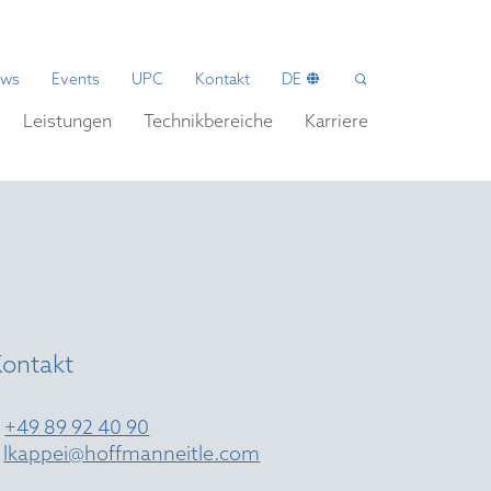
ws
Events
UPC
Kontakt
DE
Leistungen
Technikbereiche
Karriere
Kontakt
T
+49 89 92 40 90
E
lkappei@hoffmanneitle.com