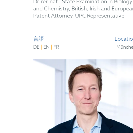
Dr. rer. nat., State Examination in Biology
and Chemistry, British, Irish and Europea
Patent Attorney, UPC Representative
言語
Locati
|
|
DE
EN
FR
Münch