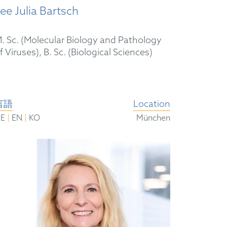
ee Julia Bartsch
. Sc. (Molecular Biology and Pathology
f Viruses), B. Sc. (Biological Sciences)
言語
Location
|
|
DE
EN
KO
München