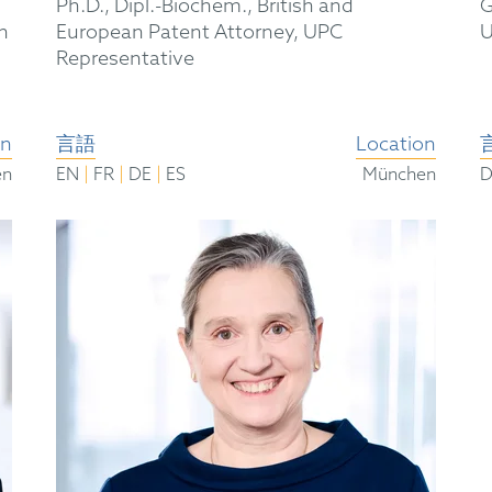
Ph.D., Dipl.-Biochem., British and
G
n
European Patent Attorney, UPC
U
Representative
on
言語
Location
|
|
|
en
EN
FR
DE
ES
München