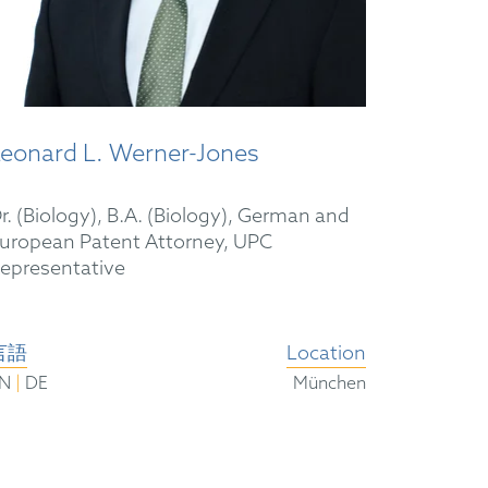
Leonard L. Werner-Jones
r. (Biology), B.A. (Biology), German and
uropean Patent Attorney, UPC
epresentative
言語
Location
|
EN
DE
München