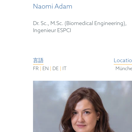
Naomi Adam
Dr. Sc., M.Sc. (Biomedical Engineering),
Ingenieur ESPCI
言語
Locati
|
|
|
FR
EN
DE
IT
Münch