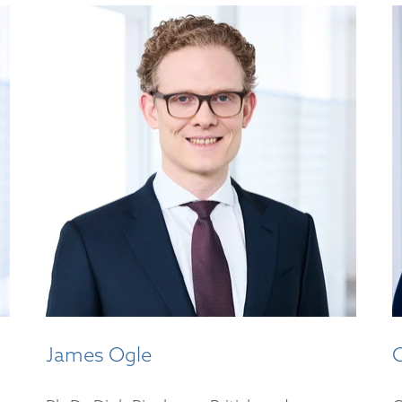
James Ogle
C