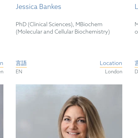
Jessica Bankes
L
PhD (Clinical Sciences), MBiochem
M
(Molecular and Cellular Biochemistry)
o
on
言語
Location
en
EN
London