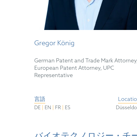
Gregor König
German Patent and Trade Mark Attorney
European Patent Attorney, UPC
Representative
言語
Locati
|
|
|
DE
EN
FR
ES
Düsseldo
バイオテクノロジー・チー