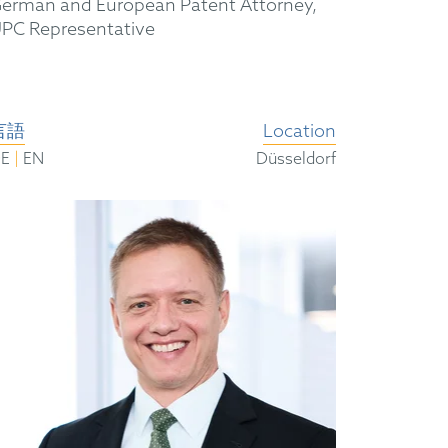
erman and European Patent Attorney,
PC Representative
言語
Location
|
DE
EN
Düsseldorf