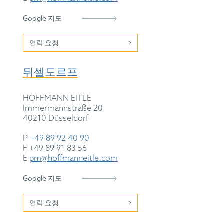
Google 지도
연락 요청
뒤셀도르프
HOFFMANN EITLE
Immermannstraße 20
40210 Düsseldorf
P
+49 89 92 40 90
F +49 89 91 83 56
E
pm@hoffmanneitle.com
Google 지도
연락 요청