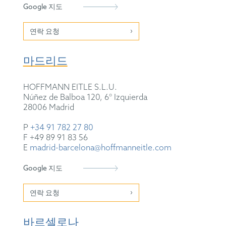
Google 지도
연락 요청
마드리드
HOFFMANN EITLE S.L.U.
Núñez de Balboa 120, 6° Izquierda
28006 Madrid
P
+34 91 782 27 80
F +49 89 91 83 56
E
madrid-barcelona@hoffmanneitle.com
Google 지도
연락 요청
바르셀로나