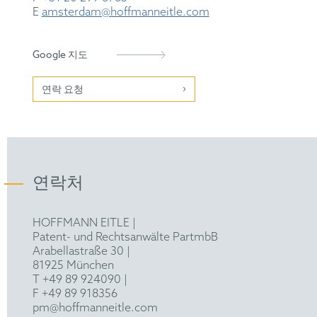
E
amsterdam@hoffmanneitle.com
Google 지도
연락 요청
연락처
HOFFMANN EITLE |
Patent- und Rechtsanwälte PartmbB
Arabellastraße 30 |
81925 München
T +49 89 924090
|
F +49 89 918356
pm@hoffmanneitle.com