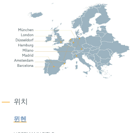
위치
뮌헨