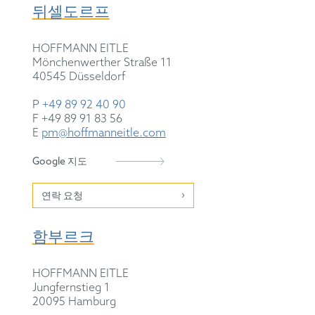
뒤셀도르프
HOFFMANN EITLE
Mönchenwerther Straße 11
40545 Düsseldorf
P
+49 89 92 40 90
F +49 89 91 83 56
E
pm@hoffmanneitle.com
Google 지도
연락 요청
함부르크
HOFFMANN EITLE
Jungfernstieg 1
20095 Hamburg