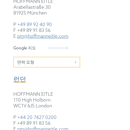
HOFFMANN EITLE
Arabellastraße 30
81925 München
P
+49 89 92 40 90
F +49 89 91 83 56
E
pm@hoffmanneitle.com
Google 지도
연락 요청
런던
HOFFMANN EITLE
110 High Holborn
WC1V 6JS
London
P
+44 20 7427 0200
F +49 89 91 83 56
E
pm@hoffmanneitle.com