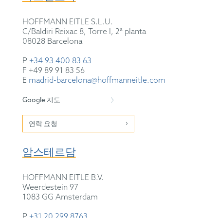
HOFFMANN EITLE S.L.U.
C/Baldiri Reixac 8, Torre I, 2ª planta
08028 Barcelona
P
+34 93 400 83 63
F +49 89 91 83 56
E
madrid-barcelona@hoffmanneitle.com
Google 지도
연락 요청
암스테르담
HOFFMANN EITLE B.V.
Weerdestein 97
1083 GG Amsterdam
P
+31 20 299 8763