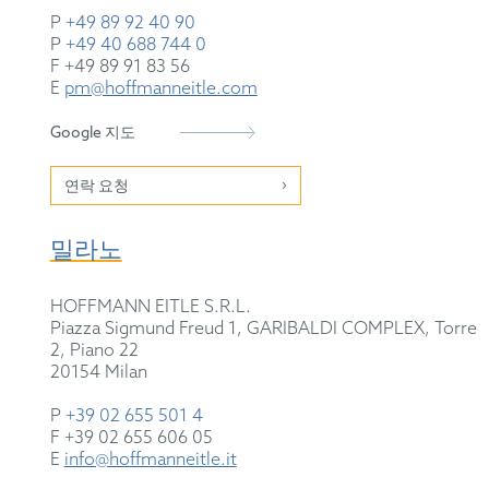
P
+49 89 92 40 90
P
+49 40 688 744 0
F +49 89 91 83 56
E
pm@hoffmanneitle.com
Google 지도
연락 요청
밀라노
HOFFMANN EITLE S.R.L.
Piazza Sigmund Freud 1, GARIBALDI COMPLEX, Torre
2, Piano 22
20154 Milan
P
+39 02 655 501 4
F +39 02 655 606 05
E
info@hoffmanneitle.it