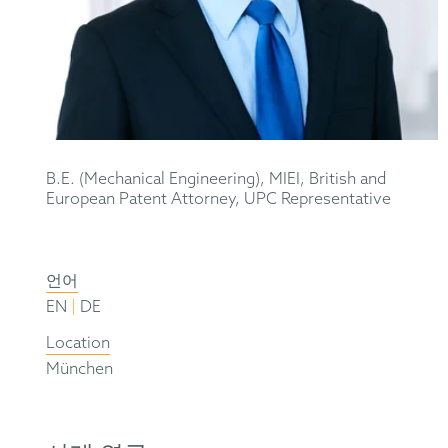
B.E. (Mechanical Engineering), MIEI, British and
European Patent Attorney, UPC Representative
언어
|
EN
DE
Location
München