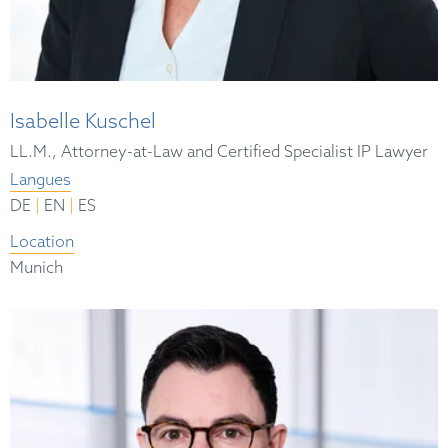
Isabelle Kuschel
LL.M., Attorney-at-Law and Certified Specialist IP Lawyer
Langues
|
|
DE
EN
ES
Location
Munich