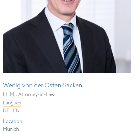
Wedig von der Osten-Sacken
LL.M., Attorney-at-Law
Langues
|
DE
EN
Location
Munich