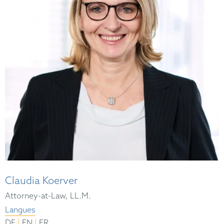
Claudia Koerver
Attorney-at-Law, LL.M.
Langues
|
|
DE
EN
FR