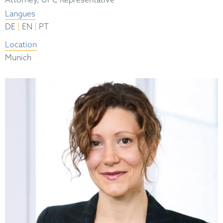
Attorney, UPC Representative
Langues
|
|
DE
EN
PT
Location
Munich