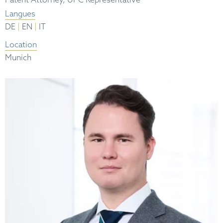
Patent Attorney, UPC Representative
Langues
|
|
DE
EN
IT
Location
Munich