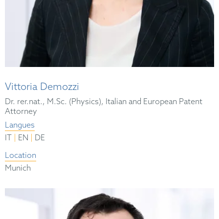
Vittoria Demozzi
Dr. rer.nat., M.Sc. (Physics), Italian and European Patent
Attorney
Langues
|
|
IT
EN
DE
Location
Munich