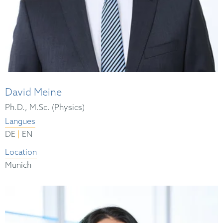
David Meine
Ph.D., M.Sc. (Physics)
Langues
|
DE
EN
Location
Munich