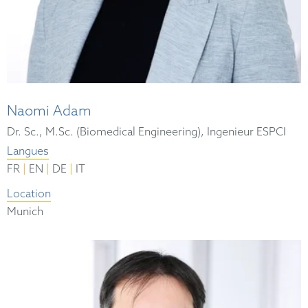
Naomi Adam
Dr. Sc., M.Sc. (Biomedical Engineering), Ingenieur ESPCI
Langues
|
|
|
FR
EN
DE
IT
Location
Munich