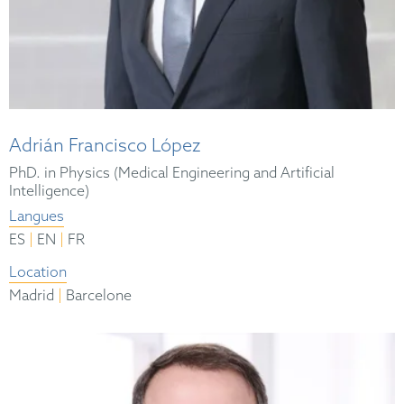
Adrián Francisco López
PhD. in Physics (Medical Engineering and Artificial
Intelligence)
Langues
|
|
ES
EN
FR
Location
|
Madrid
Barcelone