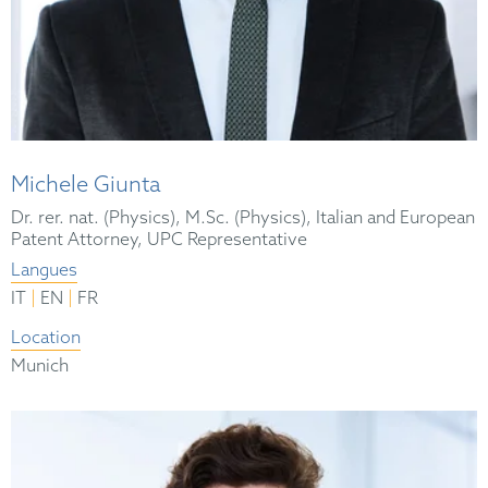
Michele Giunta
Dr. rer. nat. (Physics), M.Sc. (Physics), Italian and European
Patent Attorney, UPC Representative
Langues
|
|
IT
EN
FR
Location
Munich