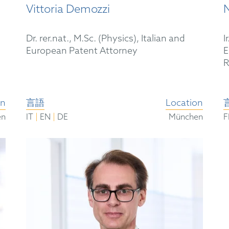
Vittoria Demozzi
Dr. rer.nat., M.Sc. (Physics), Italian and
I
European Patent Attorney
E
R
on
言語
Location
|
|
en
IT
EN
DE
München