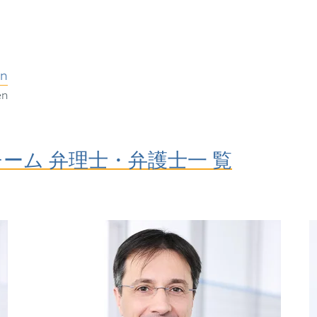
on
en
ーム 弁理士・弁護士一 覧