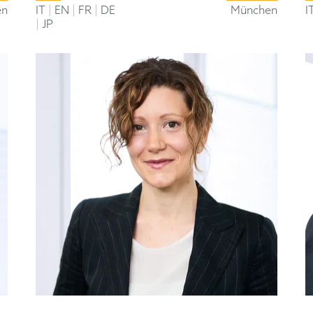
|
|
|
en
IT
EN
FR
DE
München
I
|
JP