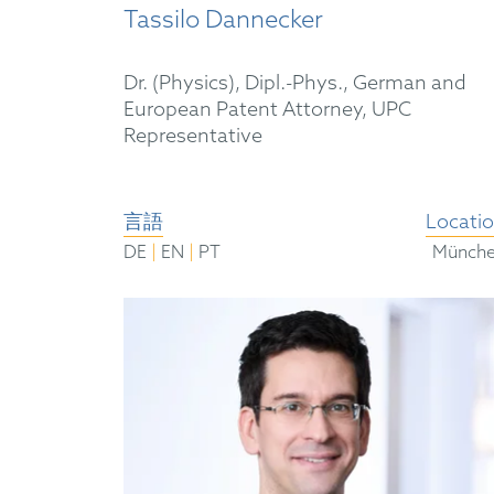
Tassilo Dannecker
Dr. (Physics), Dipl.-Phys., German and
European Patent Attorney, UPC
Representative
言語
Locati
|
|
DE
EN
PT
Münch