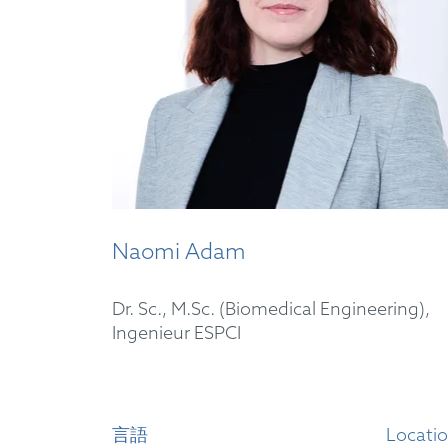
Naomi Adam
Dr. Sc., M.Sc. (Biomedical Engineering),
Ingenieur ESPCI
言語
Locati