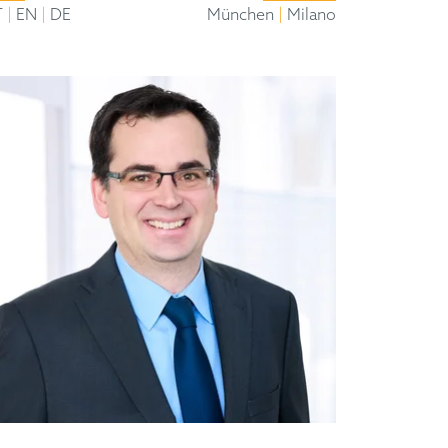
|
|
|
T
EN
DE
München
Milano