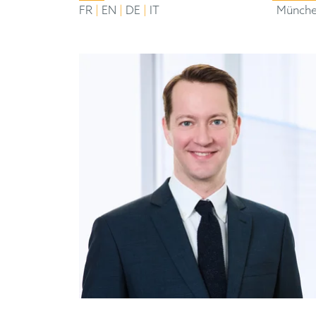
|
|
|
FR
EN
DE
IT
Münch