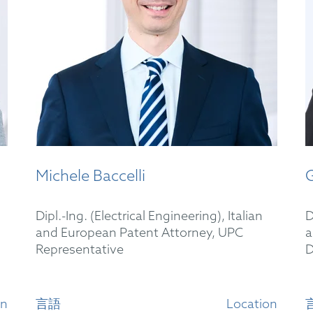
Michele Baccelli
Dipl.-Ing. (Electrical Engineering), Italian
D
and European Patent Attorney, UPC
a
Representative
D
on
言語
Location