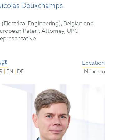
Nicolas Douxchamps
r. (Electrical Engineering), Belgian and
uropean Patent Attorney, UPC
epresentative
言語
Location
|
|
FR
EN
DE
München