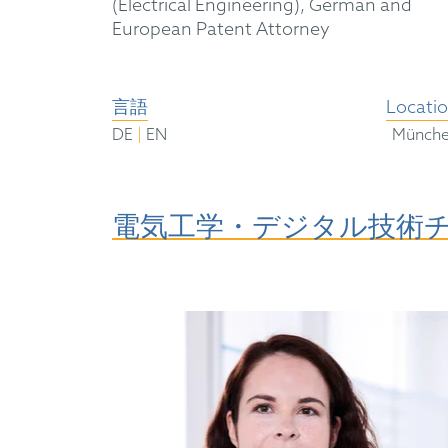
(Electrical Engineering), German and
European Patent Attorney
言語
Locati
|
DE
EN
Münch
電気工学・デジタル技術チ