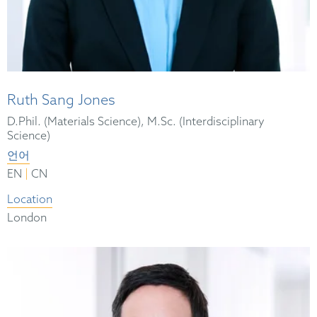
Ruth Sang Jones
D.Phil. (Materials Science), M.Sc. (Interdisciplinary
Science)
언어
|
EN
CN
Location
London