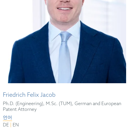
Friedrich Felix Jacob
Ph.D. (Engineering), M.Sc. (TUM), German and European
Patent Attorney
언어
|
DE
EN