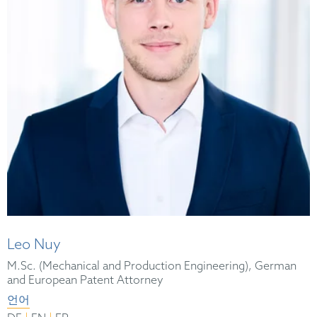
Leo Nuy
M.Sc. (Mechanical and Production Engineering), German
and European Patent Attorney
언어