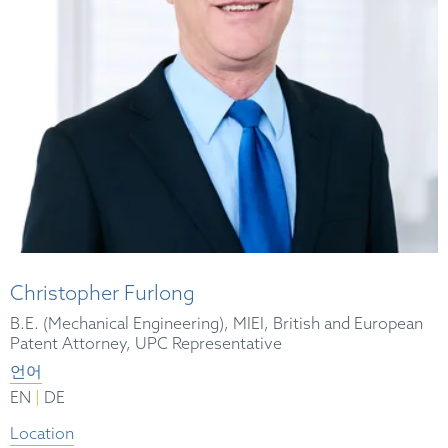
Christopher Furlong
B.E. (Mechanical Engineering), MIEI, British and European
Patent Attorney, UPC Representative
언어
|
EN
DE
Location