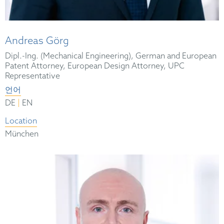
Andreas Görg
Dipl.-Ing. (Mechanical Engineering), German and European
Patent Attorney, European Design Attorney, UPC
Representative
언어
|
DE
EN
Location
München