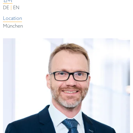
언어
|
DE
EN
Location
München