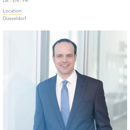
|
|
DE
EN
FR
Location
Düsseldorf