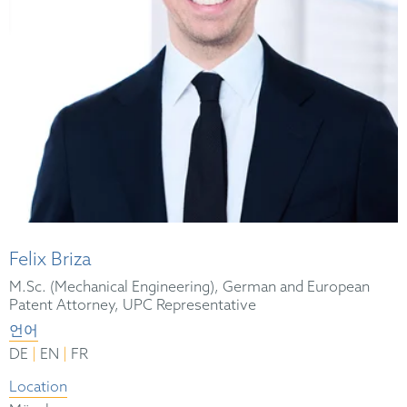
Felix Briza
M.Sc. (Mechanical Engineering), German and European
Patent Attorney, UPC Representative
언어
|
|
DE
EN
FR
Location