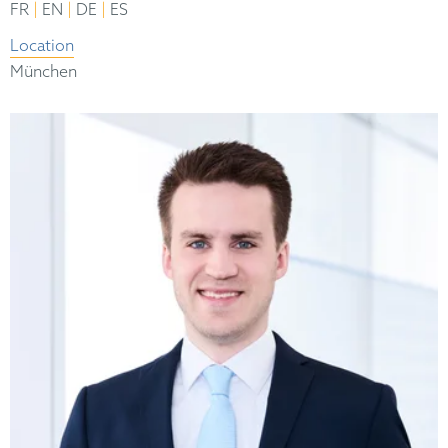
|
|
|
FR
EN
DE
ES
Location
München