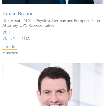
Fabian Brenner
Dr. rer. nat., M.Sc. (Physics), German and European Patent
Attorney, UPC Representative
언어
|
|
|
DE
EN
FR
ES
Location
München