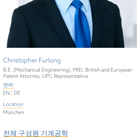
Christopher Furlong
B.E. (Mechanical Engineering), MIEI, British and European
Patent Attorney, UPC Representative
언어
|
EN
DE
Location
München
전체 구성원 기계공학