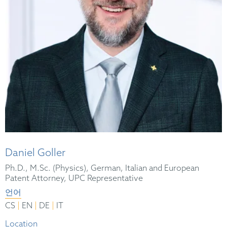
Daniel Goller
Ph.D., M.Sc. (Physics), German, Italian and European
Patent Attorney, UPC Representative
언어
|
|
|
CS
EN
DE
IT
Location